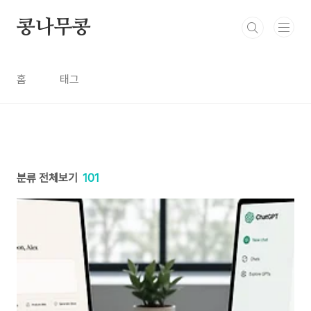
본문 바로가기
콩나무콩
홈
태그
분류 전체보기
101