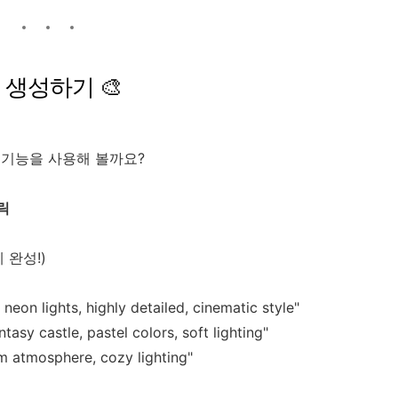
 생성하기 🎨
기능을 사용해 볼까요?
클릭
 완성!)
, neon lights, highly detailed, cinematic style"
asy castle, pastel colors, soft lighting"
m atmosphere, cozy lighting"