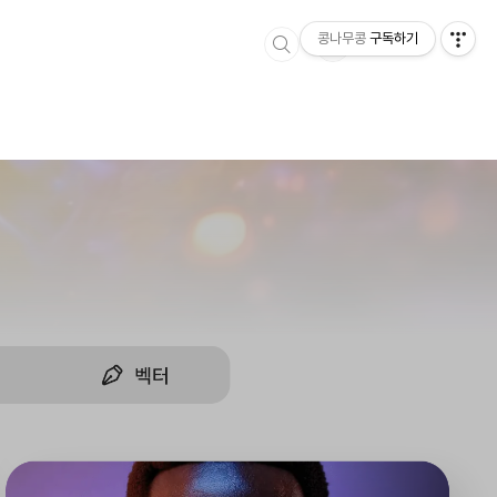
콩나무콩
구독하기