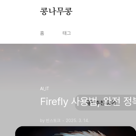
본문 바로가기
콩나무콩
홈
태그
AI_IT
Firefly 사용법, 완전
by 빈스토크
2025. 3. 14.