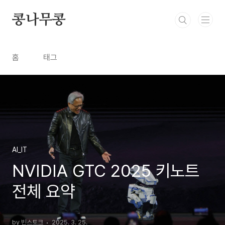
본문 바로가기
콩나무콩
홈
태그
AI_IT
NVIDIA GTC 2025 키노트
전체 요약
by 빈스토크
2025. 3. 25.