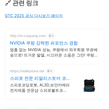
🔗 관련 링크
GTC 2025 공식 다시보기 페이지
http://m.coupang.com
광고
NVIDIA 쿠팡 강력한 퍼포먼스 경험
멈춤 없는 NVIDIA 성능, 쿠팡에서 와우회원 무료배
송으로! 뜨거운 발열, 시끄러운 소음은 그만! 쿠팡에
서 조용한 쿨링을.
https://reallystore.net
광고
스피로 전문 리얼리스토어 코
딩교육을 쉽고 재밌게
스피로코딩로봇, AI,3D,보안카메라
전자제품 전문샵 스피로볼트코딩
로봇, 스피로볼트파워팩, 스피로미
니등 스피로 전문몰