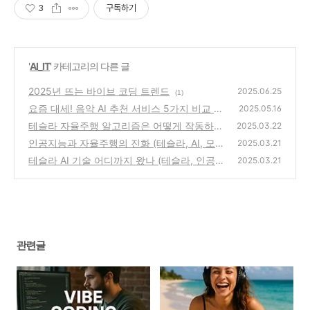
3
구독하기
'
AI_IT
' 카테고리의 다른 글
2025년 뜨는 바이브 코딩 트렌드
2025.06.25
(1)
요즘 대세! 음악 AI 추천 서비스 5가지 비교 분
2025.05.16
석
테슬라 자율주행 알고리즘은 어떻게 작동하나
(1)
2025.03.22
(테슬라, 자율주행, FSD)
인공지능과 자율주행의 진화 (테슬라, AI, 모빌
(0)
2025.03.21
리티)
테슬라 AI 기술 어디까지 왔나 (테슬라, 인공지
(0)
2025.03.21
능, 자율주행)
(0)
관련글