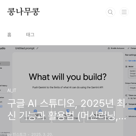
본문 바로가기
콩나무콩
홈
태그
AI_IT
구글 AI 스튜디오, 2025년 최
신 기능과 활용법 (머신러닝,
챗봇, API)
by 빈스토크
2025. 3. 20.