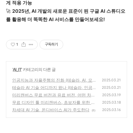
게 적용 가능
🚀
2025년, AI 개발의 새로운 표준이 된 구글 AI 스튜디오
를 활용해 더 똑똑한 AI 서비스를 만들어보세요!
1
구독하기
'
AI_IT
' 카테고리의 다른 글
인공지능과 자율주행의 진화 (테슬라, AI, 모빌
2025.03.21
리티)
테슬라 AI 기술 어디까지 왔나 (테슬라, 인공지
(0)
2025.03.21
능, 자율주행)
미리캔버스 무료 버전과 유료 버전, 어떤 차이
(0)
2025.03.19
가 있을까?
무료 디자인 툴 미리캔버스, 초보자를 위한 입
(3)
2025.03.18
문 가이드
차세대 AI 기술, 온디바이스 AI가 주도한다
(0)
2025.03.16
(6)