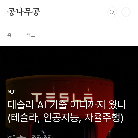
본문 바로가기
콩나무콩
홈
태그
AI_IT
테슬라 AI 기술 어디까지 왔나
(테슬라, 인공지능, 자율주행)
by 빈스토크
2025. 3. 21.