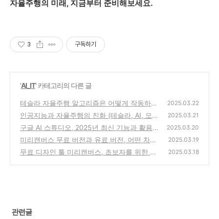
자율주행의 미래, 지금부터 준비해보세요.
3
구독하기
'
AI_IT
' 카테고리의 다른 글
테슬라 자율주행 알고리즘은 어떻게 작동하나
2025.03.22
(테슬라, 자율주행, FSD)
인공지능과 자율주행의 진화 (테슬라, AI, 모빌
(0)
2025.03.21
리티)
구글 AI 스튜디오, 2025년 최신 기능과 활용법
(0)
2025.03.20
(머신러닝, 챗봇, API)
미리캔버스 무료 버전과 유료 버전, 어떤 차이
(0)
2025.03.19
가 있을까?
무료 디자인 툴 미리캔버스, 초보자를 위한 입
(3)
2025.03.18
문 가이드
(0)
관련글