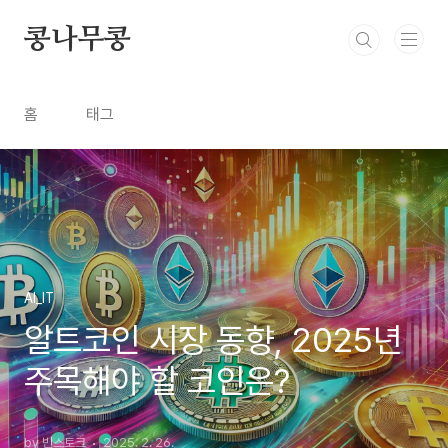
본문 바로가기
콩나무콩
홈
태그
AI_IT
알트코인 시장 동향, 2025년
주목해야 할 코인은?
by 빈스토크
2025. 2. 26.