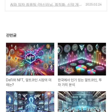
준, 연구소, 기업)
AI와 양자 컴퓨팅 (머신러닝, 최적화, 신약 개
(0)
2025.02.24
발)
(0)
관련글
DeFi와 NFT, 알트코인 시장의 미
한국에서 인기 있는 알트코인, 투
래는?
자 가치 분석