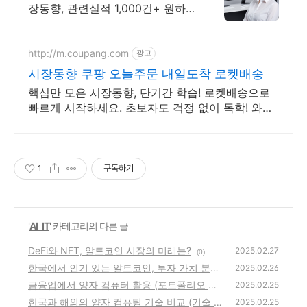
장동향, 관련실적 1,000건+ 원하는
주제를 깊이 분석한 보고서를 제작
합니다.
http://m.coupang.com
광고
시장동향 쿠팡 오늘주문 내일도착 로켓배송
핵심만 모은 시장동향, 단기간 학습! 로켓배송으로
빠르게 시작하세요. 초보자도 걱정 없이 독학! 와우
회원 무료반품으로 부담 없이 선택하고 학습하세요.
1
구독하기
'
AI_IT
' 카테고리의 다른 글
DeFi와 NFT, 알트코인 시장의 미래는?
2025.02.27
(0)
한국에서 인기 있는 알트코인, 투자 가치 분석
2025.02.26
금융업에서 양자 컴퓨터 활용 (포트폴리오 최
(0)
2025.02.25
적화, 리스크 관리)
한국과 해외의 양자 컴퓨팅 기술 비교 (기술 수
(0)
2025.02.25