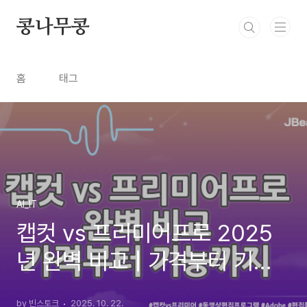
본문 바로가기
콩나무콩
홈
태그
AI_IT
캡컷 vs 프리미어프로 2025
년 완벽 비교 | 가격부터 기능
까지
by 빈스토크
2025. 10. 22.