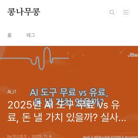
본문 바로가기
콩나무콩
홈
태그
AI_IT
2025년 AI 도구 무료 vs 유
료, 돈 낼 가치 있을까? 실사용
후기와 가격 비교
by 빈스토크
2025. 11. 4.