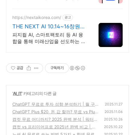
대국내주식 2주+2만원 기회
https://nextaikorea.com/
광고
THE NEXT AI 10.14~16창원컨
벤션센터
피지컬 AI, 스마트팩토리 등 AI 융
합을 통해 미래산업을 선도하는 AI
전시회
공감
구독하기
'
AI_IT
' 카테고리의 다른 글
ChatGPT 무료로 투자 성향 분석하기 | 월 구
2025.11.27
독료 0원 AI 투자 전략 (2025)
ChatGPT Plus $20, 돈 값 할까? 무료 vs Plus
(0)
2025.11.06
차이점
캡컷 무료 어디까지? 2025 완벽 분석 | 워터마
(0)
2025.10.26
크·화질 제한 총정리
캡컷 vs 프리미어프로 2025년 완벽 비교 | 가
(0)
2025.10.22
격부터 기능까지
노션 AI 무료로 쓰는 방법 5가지 + 학생 무료
(0)
2025.10.22