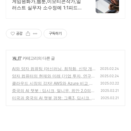
실무자1:1개인맞춤별 진도
게임원화가,웹툰,이모티콘작가,일
러스트 실무자 소수정예 1:1피드백
개인맞춤별 진도 기초부터 심화까
지 포트폴리오 제작, 취업부터 작
가데뷔까지 시스템으로 진행합니
다
공감
구독하기
'
AI_IT
' 카테고리의 다른 글
AI와 양자 컴퓨팅 (머신러닝, 최적화, 신약 개
2025.02.24
발)
양자 컴퓨터의 현재와 미래 (기업 투자, 연구
(0)
2025.02.24
동향, 전망)
클라우드 시장의 강자! AWS와 Azure 비교 분
(0)
2025.02.22
석
중국의 AI 챗봇 : 딥시크, 얼니우, 위안 2.0의
(0)
2025.02.21
경쟁과 전망
미국과 중국의 AI 챗봇 경쟁: 그록3, 딥시크, 챗
(0)
2025.02.21
GPT
(0)