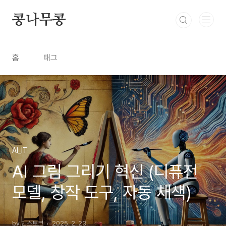
본문 바로가기
콩나무콩
홈
태그
AI_IT
AI 그림 그리기 혁신 (디퓨전
모델, 창작 도구, 자동 채색)
by 빈스토크
2025. 2. 23.