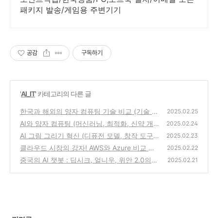
패키지 발송/게임용 주변기기
공감
구독하기
'
AI_IT
' 카테고리의 다른 글
한국과 해외의 양자 컴퓨팅 기술 비교 (기술 수
2025.02.25
준, 연구소, 기업)
AI와 양자 컴퓨팅 (머신러닝, 최적화, 신약 개
(0)
2025.02.24
발)
AI 그림 그리기 혁신 (디퓨전 모델, 창작 도구,
(0)
2025.02.23
자동 채색)
클라우드 시장의 강자! AWS와 Azure 비교 분
(0)
2025.02.22
석
중국의 AI 챗봇 : 딥시크, 얼니우, 위안 2.0의
(0)
2025.02.21
경쟁과 전망
(0)