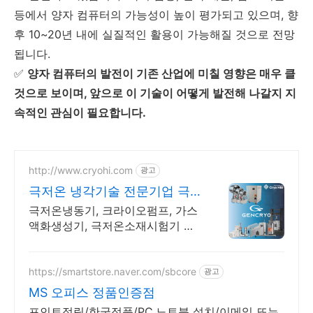
등에서 양자 컴퓨터의 가능성이 높이 평가되고 있으며, 향
후 10~20년 내에 실질적인 활용이 가능해질 것으로 전망
됩니다.
✅
양자 컴퓨터의 발전이 기존 산업에 미칠 영향은 매우 클
것으로 보이며, 앞으로 이 기술이 어떻게 발전해 나갈지 지
속적인 관심이 필요합니다.
http://www.cryohi.com
광고
극저온 냉각기술 전문기업 극
저온 냉각기술 전문기업
극저온냉동기, 크라이오펌프, 가스
액화생성기, 극저온소재시험기 제
조전문 극저온냉동기, 크라이오펌
프, 가스액화생성기, 극저온소재시
험기 제조전문
https://smartstore.naver.com/sbcore
광고
MS 오피스 정품인증점
포인트적립/한국정품/PC,노트북 설치/이메일 또는