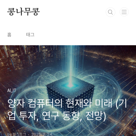
본문 바로가기
콩나무콩
홈
태그
AI_IT
양자 컴퓨터의 현재와 미래 (기
업 투자, 연구 동향, 전망)
by 빈스토크
2025. 2. 24.